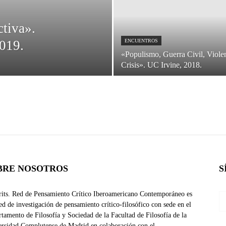
ctiva».
019.
ENCUENTROS
«Populismo, Guerra Civil, Violen
Crisis». UC Irvine, 2018.
BRE NOSOTROS
S
rits. Red de Pensamiento Crítico Iberoamericano Contemporáneo es
ed de investigación de pensamiento crítico-filosófico con sede en el
tamento de Filosofía y Sociedad de la Facultad de Filosofía de la
rsidad Complutense de Madrid en colaboración con el