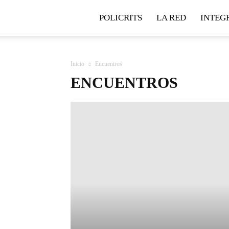
Policrits
POLICRITS
LA RED
INTEG
Inicio
Encuentros
ENCUENTROS