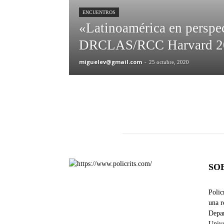
ENCUENTROS
«Latinoamérica en perspe
DRCLAS/RCC Harvard 2
miguelev@gmail.com
-
25 octubre, 2020
SO
Polic
una r
Depar
Unive