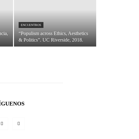
ENCUENTROS
cia,
“Populism across Ethics, Aesthetics
& Politics”. UC Riverside, 2018.
ÍGUENOS